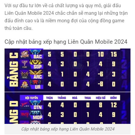
Với sự đầu tư lớn về cả chất lượng và quy mô, giải đấu
Liên Quân Mobile 2024 chắc chắn sẽ mang lại những trận
đấu đỉnh cao và là niềm mong đợi của cộng đồng game
thủ toàn cầu.
Cập nhật bảng xếp hạng Liên Quân Mobile 2024
Cập nhật bảng xếp hạng Liên Quân Mobile 2024