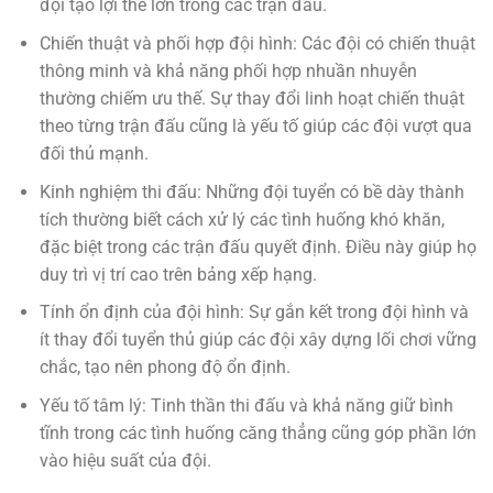
đội tạo lợi thế lớn trong các trận đấu.
Chiến thuật và phối hợp đội hình: Các đội có chiến thuật
thông minh và khả năng phối hợp nhuần nhuyễn
thường chiếm ưu thế. Sự thay đổi linh hoạt chiến thuật
theo từng trận đấu cũng là yếu tố giúp các đội vượt qua
đối thủ mạnh.
Kinh nghiệm thi đấu: Những đội tuyển có bề dày thành
tích thường biết cách xử lý các tình huống khó khăn,
đặc biệt trong các trận đấu quyết định. Điều này giúp họ
duy trì vị trí cao trên bảng xếp hạng.
Tính ổn định của đội hình: Sự gắn kết trong đội hình và
ít thay đổi tuyển thủ giúp các đội xây dựng lối chơi vững
chắc, tạo nên phong độ ổn định.
Yếu tố tâm lý: Tinh thần thi đấu và khả năng giữ bình
tĩnh trong các tình huống căng thẳng cũng góp phần lớn
vào hiệu suất của đội.