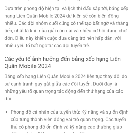
Dựa trên phong độ hiện tại và lịch thi đấu sắp tới, bảng xếp
hạng Liên Quân Mobile 2024 dự kiến sẽ còn biến động
nhiều. Các đội nhóm cuối cũng có thể tạo bất ngờ và thăng
tiến, nhất là khi mùa giải còn dài và nhiều cơ hội đang chờ
đón. Điều này khiến cuộc đua càng trở nên hấp dẫn, với
nhiều yếu tố bất ngờ từ các đội tuyển trẻ.
Các yếu tố ảnh hưởng đến bảng xếp hạng Liên
Quân Mobile 2024
Bảng xếp hạng Liên Quân Mobile 2024 liên tục thay đổi do
sự cạnh tranh gay gắt giữa các đội tuyển. Dưới đây là
những yếu tố quan trọng tác động đến thứ hạng của các
đội:
Phong độ cá nhân của tuyển thủ: Kỹ năng và sự ổn định
của từng thành viên đóng vai trò quan trọng. Các tuyển
thủ có phong độ ổn định và kỹ năng cao thường giúp