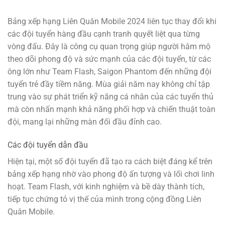
Bảng xếp hạng Liên Quân Mobile 2024 liên tục thay đổi khi
các đội tuyển hàng đầu cạnh tranh quyết liệt qua từng
vòng đấu. Đây là công cụ quan trọng giúp người hâm mộ
theo dõi phong độ và sức mạnh của các đội tuyển, từ các
ông lớn như Team Flash, Saigon Phantom đến những đội
tuyển trẻ đầy tiềm năng. Mùa giải năm nay không chỉ tập
trung vào sự phát triển kỹ năng cá nhân của các tuyển thủ
mà còn nhấn mạnh khả năng phối hợp và chiến thuật toàn
đội, mang lại những màn đối đầu đỉnh cao.
Các đội tuyển dẫn đầu
Hiện tại, một số đội tuyển đã tạo ra cách biệt đáng kể trên
bảng xếp hạng nhờ vào phong độ ấn tượng và lối chơi linh
hoạt. Team Flash, với kinh nghiệm và bề dày thành tích,
tiếp tục chứng tỏ vị thế của mình trong cộng đồng Liên
Quân Mobile.