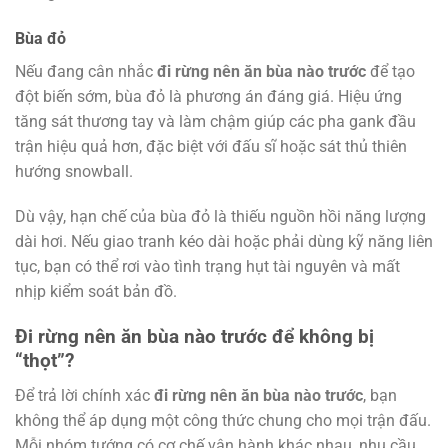
Bùa đỏ
Nếu đang cân nhắc
đi rừng nên ăn bùa nào trước
để tạo
đột biến sớm, bùa đỏ là phương án đáng giá. Hiệu ứng
tăng sát thương tay và làm chậm giúp các pha gank đầu
trận hiệu quả hơn, đặc biệt với đấu sĩ hoặc sát thủ thiên
hướng snowball.
Dù vậy, hạn chế của bùa đỏ là thiếu nguồn hồi năng lượng
dài hơi. Nếu giao tranh kéo dài hoặc phải dùng kỹ năng liên
tục, bạn có thể rơi vào tình trạng hụt tài nguyên và mất
nhịp kiểm soát bản đồ.
Đi rừng nên ăn bùa nào trước để không bị
“thọt”?
Để trả lời chính xác
đi rừng nên ăn bùa nào trước
, bạn
không thể áp dụng một công thức chung cho mọi trận đấu.
Mỗi nhóm tướng có cơ chế vận hành khác nhau, nhu cầu