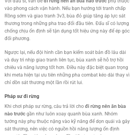
Với đấu sĩ, vấn đề
đi rừng nên ăn bùa nào trước
phụ thuộc
vào phong cách vận hành. Nếu bạn hướng tới tranh chấp
Rồng sớm và giao tranh 3v3, bùa đỏ giúp tăng áp lực sát
thương trong những pha trao đổi đầu tiên. Đấu sĩ có lượng
chống chịu ổn định sẽ tận dụng tốt hiệu ứng này để ép góc
đối phương.
Ngược lại, nếu đội hình cần bạn kiểm soát bản đồ lâu dài
và duy trì nhịp giao tranh liên tục, bùa xanh sẽ hỗ trợ hồi
chiêu và năng lượng tốt hơn. Điều này đặc biệt quan trọng
khi meta hiện tại ưu tiên những pha combat kéo dài thay vì
chỉ dồn sát thương một lần rồi rút lui.
Pháp sư đi rừng
Khi chơi pháp sư rừng, câu trả lời cho
đi rừng nên ăn bùa
nào trước
gần như luôn xoay quanh bùa xanh. Nhóm
tướng này phụ thuộc nặng vào kỹ năng để dọn quái và gây
sát thương, nên việc có nguồn hồi năng lượng ổn định