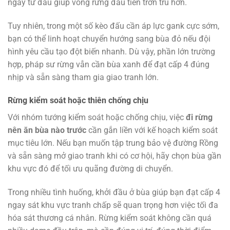
ngay từ đầu giúp vòng rừng đầu tiên trơn tru hơn.
Tuy nhiên, trong một số kèo đấu cần áp lực gank cực sớm,
bạn có thể linh hoạt chuyển hướng sang bùa đỏ nếu đội
hình yêu cầu tạo đột biến nhanh. Dù vậy, phần lớn trường
hợp, pháp sư rừng vẫn cần bùa xanh để đạt cấp 4 đúng
nhịp và sẵn sàng tham gia giao tranh lớn.
Rừng kiểm soát hoặc thiên chống chịu
Với nhóm tướng kiểm soát hoặc chống chịu, việc
đi rừng
nên ăn bùa nào trước
cần gắn liền với kế hoạch kiểm soát
mục tiêu lớn. Nếu bạn muốn tập trung bảo vệ đường Rồng
và sẵn sàng mở giao tranh khi có cơ hội, hãy chọn bùa gần
khu vực đó để tối ưu quãng đường di chuyển.
Trong nhiều tình huống, khởi đầu ở bùa giúp bạn đạt cấp 4
ngay sát khu vực tranh chấp sẽ quan trọng hơn việc tối đa
hóa sát thương cá nhân. Rừng kiểm soát không cần quá