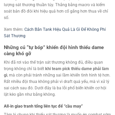
lượng sát thương thuần túy. Thắng bằng macro và kiểm
soát bản đồ đôi khi hiệu quả hơn cố gắng hơn thua về chỉ
số.
Xem thêm:
Cách Bắn Tank Hiệu Quả Là Gì Để Không Phí
Sát Thương
Những cú “tự bóp” khiến đội hình thiếu dame
càng khó gỡ
Khi đã rơi vào thế trận sát thương không đủ, điều quan
trọng không chỉ là biết
khi team pick thiếu dame phải làm
gì
, mà còn phải tránh những sai lầm khiến tình hình tệ hơn.
Rất nhiều đội thua không phải vì draft quá yếu, mà vì xử lý
sai cách sau đó. Dưới đây là ba lỗi phổ biến khiến cơ hội
lật kèo gần như bằng không.
All-in giao tranh tổng liên tục để “cầu may”
Tâm lý chung khi thiếu sát thương là muốn ép combat sớm