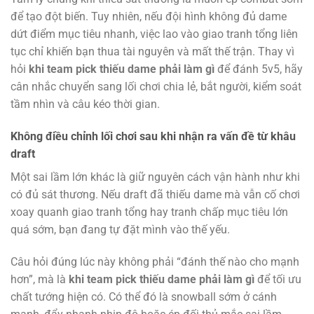
để tạo đột biến. Tuy nhiên, nếu đội hình không đủ dame
dứt điểm mục tiêu nhanh, việc lao vào giao tranh tổng liên
tục chỉ khiến bạn thua tài nguyên và mất thế trận. Thay vì
hỏi
khi team pick thiếu dame phải làm gì
để đánh 5v5, hãy
cân nhắc chuyển sang lối chơi chia lẻ, bắt người, kiểm soát
tầm nhìn và câu kéo thời gian.
Không điều chỉnh lối chơi sau khi nhận ra vấn đề từ khâu
draft
Một sai lầm lớn khác là giữ nguyên cách vận hành như khi
có đủ sát thương. Nếu draft đã thiếu dame mà vẫn cố chơi
xoay quanh giao tranh tổng hay tranh chấp mục tiêu lớn
quá sớm, bạn đang tự đặt mình vào thế yếu.
Câu hỏi đúng lúc này không phải “đánh thế nào cho mạnh
hơn”, mà là
khi team pick thiếu dame phải làm gì
để tối ưu
chất tướng hiện có. Có thể đó là snowball sớm ở cánh