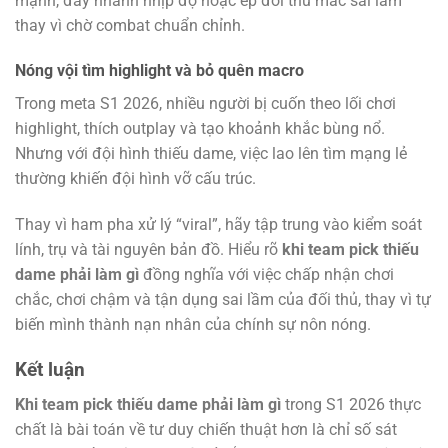
mạnh, đẩy nhanh nhịp độ hoặc ép đối thủ mắc sai lầm
thay vì chờ combat chuẩn chỉnh.
Nóng vội tìm highlight và bỏ quên macro
Trong meta S1 2026, nhiều người bị cuốn theo lối chơi
highlight, thích outplay và tạo khoảnh khắc bùng nổ.
Nhưng với đội hình thiếu dame, việc lao lên tìm mạng lẻ
thường khiến đội hình vỡ cấu trúc.
Thay vì ham pha xử lý “viral”, hãy tập trung vào kiểm soát
lính, trụ và tài nguyên bản đồ. Hiểu rõ
khi team pick thiếu
dame phải làm gì
đồng nghĩa với việc chấp nhận chơi
chắc, chơi chậm và tận dụng sai lầm của đối thủ, thay vì tự
biến mình thành nạn nhân của chính sự nôn nóng.
Kết luận
Khi team pick thiếu dame phải làm gì
trong S1 2026 thực
chất là bài toán về tư duy chiến thuật hơn là chỉ số sát