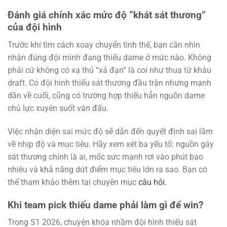
Đánh giá chính xác mức độ “khát sát thương”
của đội hình
Trước khi tìm cách xoay chuyển tình thế, bạn cần nhìn
nhận đúng đội mình đang thiếu dame ở mức nào. Không
phải cứ không có xạ thủ “xả đạn” là coi như thua từ khâu
draft. Có đội hình thiếu sát thương đầu trận nhưng mạnh
dần về cuối, cũng có trường hợp thiếu hẳn nguồn dame
chủ lực xuyên suốt ván đấu.
Việc nhận diện sai mức độ sẽ dẫn đến quyết định sai lầm
về nhịp độ và mục tiêu. Hãy xem xét ba yếu tố: nguồn gây
sát thương chính là ai, mốc sức mạnh rơi vào phút bao
nhiêu và khả năng dứt điểm mục tiêu lớn ra sao. Bạn có
thể tham khảo thêm tại chuyên mục
câu hỏi.
Khi team pick thiếu dame phải làm gì để win?
Trong S1 2026, chuyện khóa nhầm đội hình thiếu sát