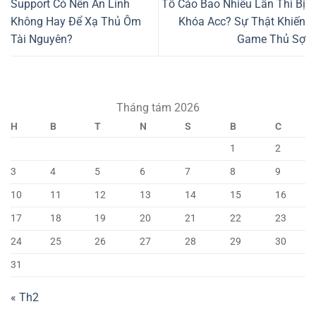
Support Có Nên Ăn Lính
Tố Cáo Bao Nhiêu Lần Thì Bị
Không Hay Để Xạ Thủ Ôm
Khóa Acc? Sự Thật Khiến
Tài Nguyên?
Game Thủ Sợ
Tháng tám 2026
H
B
T
N
S
B
C
1
2
3
4
5
6
7
8
9
10
11
12
13
14
15
16
17
18
19
20
21
22
23
24
25
26
27
28
29
30
31
« Th2