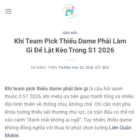
Chuyển
đến
nội
dung
CÂU HỎI
Khi Team Pick Thiếu Dame Phải Làm
Gì Để Lật Kèo Trong S1 2026
ĐÃ ĐĂNG TRÊN
THÁNG HAI 20, 2026
BỞI
SEO
Khi team pick thiếu dame phải làm gì
là câu hỏi quen
thuộc ở S1 2026, khi meta ưu tiên giao tranh tổng và nhiều
đội hình thiên về chống chịu, khống chế. Chỉ cần một pha
khóa tướng thiếu sát thương chủ lực, cả trận đấu có thể rơi
vào cảnh “đánh mãi không ai ngã”. Tuy nhiên, thiếu dame
không đồng nghĩa với thua từ phút chọn tướng
Liên Quân
Mobie
.